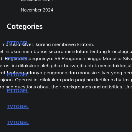
November 2024
Categories
PTTOGEL
n manusia silver, karena membawa kratom.
ikel ini akan membahas secara mendalam tentang kronologi
 di Bogor menanganinya. 56 Pengamen hingga Manusia Sil
PTTOGEL
si ini dilakukan oleh pihak berwajib untuk menindaklanju
entang adanya pengamen dan manusia silver yang beroperasi
PTTOGEL
belanjaan. Operasi ini dilakukan pada pagi hari ketika akt
d questions about their backgrounds and activities. Underst
PTTOGEL
TVTOGEL
TVTOGEL