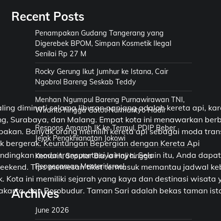
Recent Posts
Penampakan Gudang Tangerang yang
Digerebek BPOM, Simpan Kosmetik Ilegal
Senilai Rp 27 M
Rocky Gerung Ikut Jumhur ke Istana, Cair
Ngobrol Bareng Seskab Teddy
Menhan Ngumpul Bareng Purnawirawan TNI,
ling diminati selama liburan panjang adalah kereta api,
Wiranto hingga Gatot Nurmantyo Hadir
ung, Surabaya, dan Malang. Empat kota ini menawarkan berba
Respons Amarah JK ke Termul, PDIP Beber
pakan. Banyak orang memilih kereta api sebagai moda tra
Jejak Pengkhianatan Jokowi
tuk bergerak. Keuntungan Bepergian dengan Kereta Api
andingkan moda transportasi lainnya. Selain itu, Anda da
Kemarin, Seputar Biaya Haji hingga
Pengecaman Menteri Israel
g weekend. Tips memesan tiket termasuk memantau jadwal k
ota ini memiliki sejarah yang kaya dan destinasi wisata 
yakarta, dan Borobudur. Taman Sari adalah bekas taman ist
Archives
June 2026