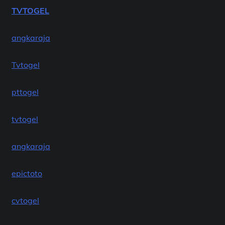
TVTOGEL
angkaraja
Tvtogel
pttogel
tvtogel
angkaraja
epictoto
cvtogel