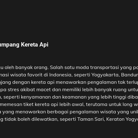
numpang Kereta Api
oleh banyak orang. Salah satu moda transportasi yang pa
asi wisata favorit di Indonesia, seperti Yogyakarta, Band
njang dengan kereta api menawarkan pengalaman tak terlu
pa stres akibat macet dan memiliki lebih banyak ruang un
n, seperti kenyamanan dan keamanan yang lebih tinggi dib
 memesan tiket kereta api lebih awal, terutama untuk lon
a yang menawarkan berbagai pengalaman wisata yang unik. K
g tidak boleh dilewatkan, seperti Taman Sari, Keraton Yog