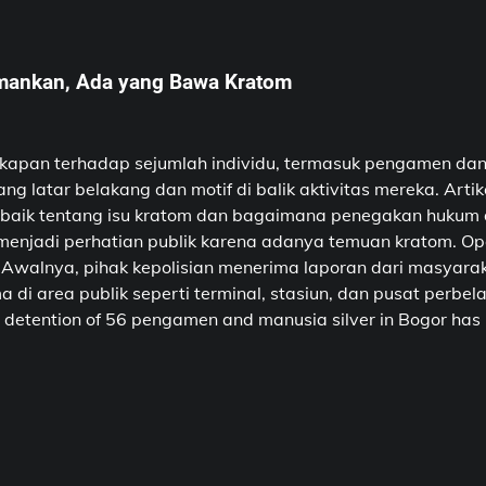
amankan, Ada yang Bawa Kratom
ngkapan terhadap sejumlah individu, termasuk pengamen da
g latar belakang dan motif di balik aktivitas mereka. Art
 baik tentang isu kratom dan bagaimana penegakan hukum
njadi perhatian publik karena adanya temuan kratom. Opera
alnya, pihak kepolisian menerima laporan dari masyarakat t
ma di area publik seperti terminal, stasiun, dan pusat per
ention of 56 pengamen and manusia silver in Bogor has raise