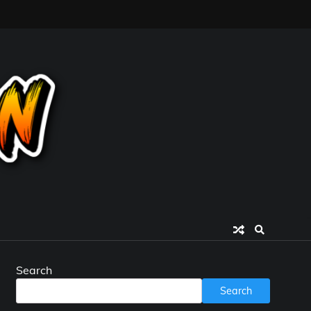
Search
Search