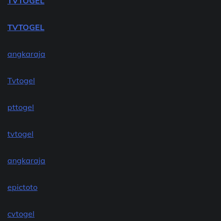
TVTOGEL
TVTOGEL
angkaraja
Tvtogel
pttogel
tvtogel
angkaraja
epictoto
cvtogel