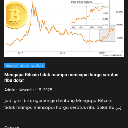
Ekonomi dan Investasi
Mengapa Bitcoin tidak mampu mencapai harga seratus
ribu dolar
Admin
November 15, 2025
Jadi gini, bro, ngomongin tentang Mengapa Bitcoin
tidak mampu mencapai harga seratus ribu dolar itu […]
Search