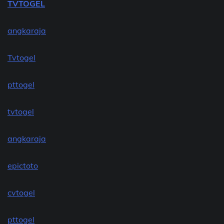
TVTOGEL
angkaraja
Tvtogel
pttogel
tvtogel
angkaraja
epictoto
cvtogel
pttogel