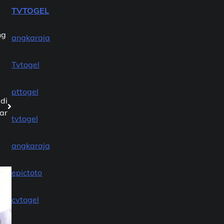
TVTOGEL
ng
angkaraja
Tvtogel
pttogel
di
tar
tvtogel
angkaraja
epictoto
cvtogel