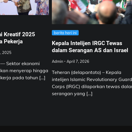
berita hari ini
 Kreatif 2025
a Pekerja
Kepala Intelijen IRGC Tewas
dalam Serangan AS dan Israel
, 2025
Admin
April 7, 2026
) — Sektor ekonomi
sikan menyerap hingga
Teheran (delapantoto) – Kepala
 kerja pada tahun […]
intelijen Islamic Revolutionary Guar
Corps (IRGC) dilaporkan tewas dal
serangan yang […]