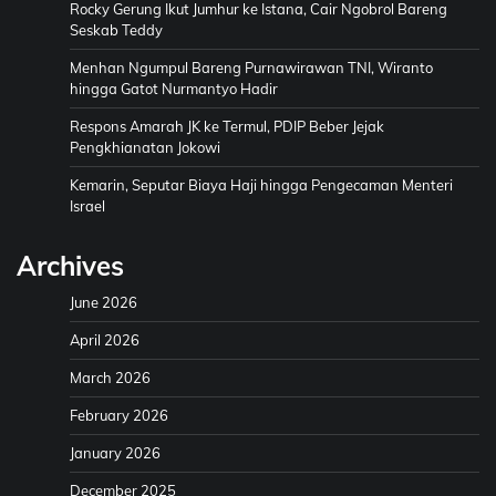
Rocky Gerung Ikut Jumhur ke Istana, Cair Ngobrol Bareng
Seskab Teddy
Menhan Ngumpul Bareng Purnawirawan TNI, Wiranto
hingga Gatot Nurmantyo Hadir
Respons Amarah JK ke Termul, PDIP Beber Jejak
Pengkhianatan Jokowi
Kemarin, Seputar Biaya Haji hingga Pengecaman Menteri
Israel
Archives
June 2026
April 2026
March 2026
February 2026
January 2026
December 2025