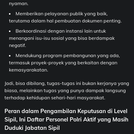
nyaman.
Memberikan pelayanan publik yang baik,
terutama dalam hal pembuatan dokumen penting.
Berkoordinasi dengan instansi lain untuk
menangani isu-isu sosial yang bisa berdampak
negatif.
Mendukung program pembangunan yang ada,
termasuk proyek-proyek yang berkaitan dengan
kemasyarakatan.
Jadi, bisa dibilang, tugas-tugas ini bukan kerjanya yang
biasa, melainkan tugas yang punya dampak langsung
terhadap kehidupan sehari-hari masyarakat.
Peran dalam Pengambilan Keputusan di Level
Sipil, Ini Daftar Personel Polri Aktif yang Masih
Duduki Jabatan Sipil