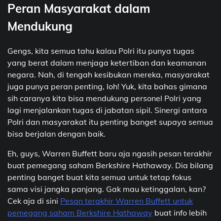
Peran Masyarakat dalam
Mendukung
Gengs, kita semua tahu kalau Polri itu punya tugas
yang berat dalam menjaga ketertiban dan keamanan
negara. Nah, di tengah kesibukan mereka, masyarakat
juga punya peran penting, loh! Yuk, kita bahas gimana
sih caranya kita bisa mendukung personel Polri yang
lagi menjalankan tugas di jabatan sipil. Sinergi antara
Polri dan masyarakat itu penting banget supaya semua
bisa berjalan dengan baik.
Eh, guys, Warren Buffett baru aja ngasih pesan terakhir
buat pemegang saham Berkshire Hathaway. Dia bilang
penting banget buat kita semua untuk tetap fokus
sama visi jangka panjang. Gak mau ketinggalan, kan?
Cek aja di sini
Pesan terakhir Warren Buffett untuk
pemegang saham Berkshire Hathaway
buat info lebih