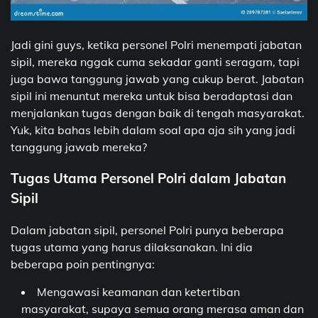
Jadi gini guys, ketika personel Polri menempati jabatan
sipil, mereka nggak cuma sekadar ganti seragam, tapi
juga bawa tanggung jawab yang cukup berat. Jabatan
sipil ini menuntut mereka untuk bisa beradaptasi dan
menjalankan tugas dengan baik di tengah masyarakat.
Yuk, kita bahas lebih dalam soal apa aja sih yang jadi
tanggung jawab mereka?
Tugas Utama Personel Polri dalam Jabatan
Sipil
Dalam jabatan sipil, personel Polri punya beberapa
tugas utama yang harus dilaksanakan. Ini dia
beberapa poin pentingnya:
Mengawasi keamanan dan ketertiban
masyarakat, supaya semua orang merasa aman dan