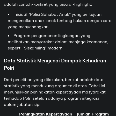
adalah contoh-konkret yang bisa di-highlight:
Inisiatif “Polisi Sahabat Anak” yang bertujuan
mengenalkan anak-anak tentang hukum dengan cara
yang menyenangkan.
Program pengamanan lingkungan yang
melibatkan masyarakat dalam menjaga keamanan,
seperti “Siskamling” modern.
Data Statistik Mengenai Dampak Kehadiran
Polri
Dari penelitian yang dilakukan, berikut adalah data
statistik yang mendukung argumen di atas. Tabel ini
menunjukkan peningkatan kepercayaan masyarakat
terhadap Polri setelah adanya program integrasi
dalam jabatan sipil:
Peningkatan Kepercayaan
Jumlah Program