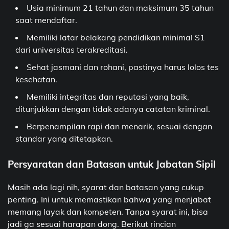
Usia minimum 21 tahun dan maksimum 35 tahun
saat mendaftar.
Memiliki latar belakang pendidikan minimal S1
dari universitas terakreditasi.
Sehat jasmani dan rohani, pastinya harus lolos tes
kesehatan.
Memiliki integritas dan reputasi yang baik,
ditunjukkan dengan tidak adanya catatan kriminal.
Berpenampilan rapi dan menarik, sesuai dengan
standar yang ditetapkan.
Persyaratan dan Batasan untuk Jabatan Sipil
Masih ada lagi nih, syarat dan batasan yang cukup
penting. Ini untuk memastikan bahwa yang menjabat
memang layak dan kompeten. Tanpa syarat ini, bisa
jadi ga sesuai harapan dong. Berikut rincian