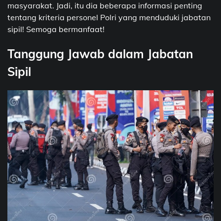
masyarakat. Jadi, itu dia beberapa informasi penting
tentang kriteria personel Polri yang menduduki jabatan
sipil! Semoga bermanfaat!
Tanggung Jawab dalam Jabatan
Sipil