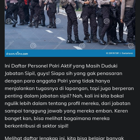
Ini Daftar Personel Polri Aktif yang Masih Duduki
Jabatan Sipil, guys! Siapa sih yang gak penasaran
dengan para anggota Polri yang tidak hanya
menjalankan tugasnya di lapangan, tapi juga berperan
penting dalam jabatan sipil? Nah, kali ini kita bakal
ngulik lebih dalam tentang profil mereka, dari jabatan
sampai tanggung jawab yang mereka emban. Keren
banget kan, bisa melihat bagaimana mereka
berkontribusi di sektor sipil!
Melihat daftar lengkap ini, kita bisa belajar banyak