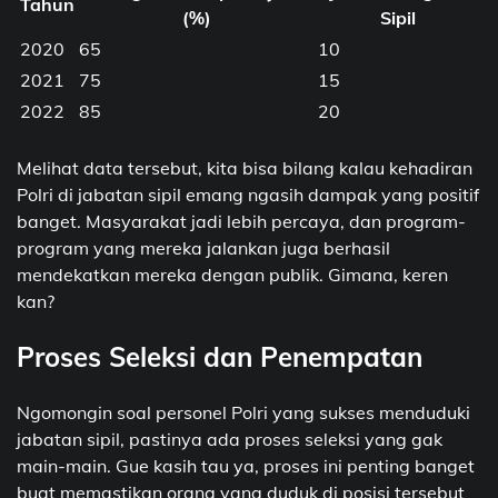
Tahun
(%)
Sipil
2020
65
10
2021
75
15
2022
85
20
Melihat data tersebut, kita bisa bilang kalau kehadiran
Polri di jabatan sipil emang ngasih dampak yang positif
banget. Masyarakat jadi lebih percaya, dan program-
program yang mereka jalankan juga berhasil
mendekatkan mereka dengan publik. Gimana, keren
kan?
Proses Seleksi dan Penempatan
Ngomongin soal personel Polri yang sukses menduduki
jabatan sipil, pastinya ada proses seleksi yang gak
main-main. Gue kasih tau ya, proses ini penting banget
buat memastikan orang yang duduk di posisi tersebut