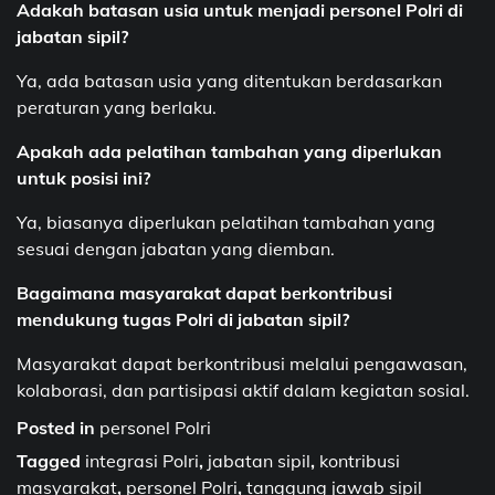
Adakah batasan usia untuk menjadi personel Polri di
jabatan sipil?
Ya, ada batasan usia yang ditentukan berdasarkan
peraturan yang berlaku.
Apakah ada pelatihan tambahan yang diperlukan
untuk posisi ini?
Ya, biasanya diperlukan pelatihan tambahan yang
sesuai dengan jabatan yang diemban.
Bagaimana masyarakat dapat berkontribusi
mendukung tugas Polri di jabatan sipil?
Masyarakat dapat berkontribusi melalui pengawasan,
kolaborasi, dan partisipasi aktif dalam kegiatan sosial.
Posted in
personel Polri
Tagged
integrasi Polri
,
jabatan sipil
,
kontribusi
masyarakat
,
personel Polri
,
tanggung jawab sipil