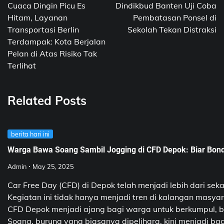
navigation
Cuaca Dingin Picu Es
Dindikbud Banten Uji Coba
Hitam, Layanan
Pembatasan Ponsel di
Transportasi Berlin
Sekolah Tekan Distraksi
Terdampak: Kota Berjalan
Pelan di Atas Risiko Tak
Terlihat
Related Posts
berita hari ini
Warga Bawa Soang Sambil Jogging di CFD Depok: Biar Bo
Admin
May 25, 2025
Car Free Day (CFD) di Depok telah menjadi lebih dari se
Kegiatan ini tidak hanya menjadi tren di kalangan mas
CFD Depok menjadi ajang bagi warga untuk berkumpul, b
Soang, burung yang biasanya dipelihara, kini menjadi ba