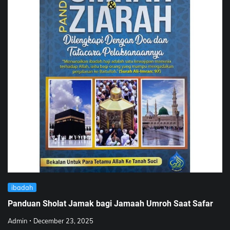
ibadah
Panduan Sholat Jamak bagi Jamaah Umroh Saat Safar
Admin
December 23, 2025