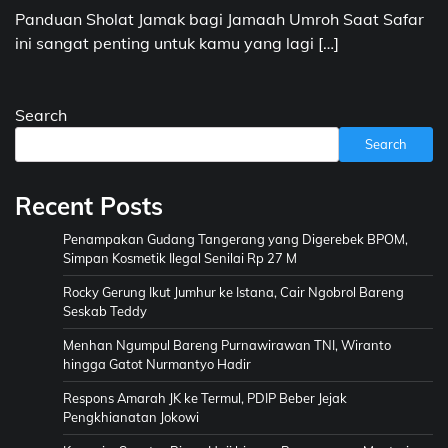
Panduan Sholat Jamak bagi Jamaah Umroh Saat Safar
ini sangat penting untuk kamu yang lagi […]
Search
Search
Recent Posts
Penampakan Gudang Tangerang yang Digerebek BPOM,
Simpan Kosmetik Ilegal Senilai Rp 27 M
Rocky Gerung Ikut Jumhur ke Istana, Cair Ngobrol Bareng
Seskab Teddy
Menhan Ngumpul Bareng Purnawirawan TNI, Wiranto
hingga Gatot Nurmantyo Hadir
Respons Amarah JK ke Termul, PDIP Beber Jejak
Pengkhianatan Jokowi