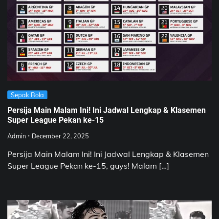
Sepak Bola
Persija Main Malam Ini! Ini Jadwal Lengkap & Klasemen
Super League Pekan ke-15
Admin
December 22, 2025
Persija Main Malam Ini! Ini Jadwal Lengkap & Klasemen
Super League Pekan ke-15, guys! Malam […]