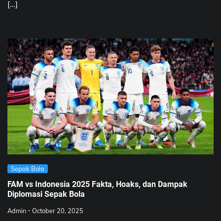
[…]
Sepak Bola
FAM vs Indonesia 2025 Fakta, Hoaks, dan Dampak
Diplomasi Sepak Bola
Admin
October 20, 2025