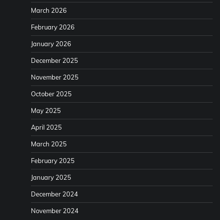
March 2026
February 2026
January 2026
December 2025
November 2025
October 2025
May 2025
April 2025
March 2025
February 2025
January 2025
December 2024
November 2024