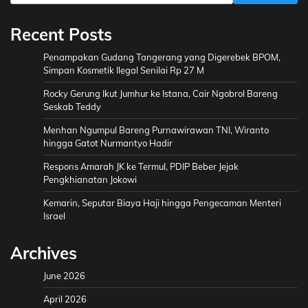
Recent Posts
Penampakan Gudang Tangerang yang Digerebek BPOM,
Simpan Kosmetik Ilegal Senilai Rp 27 M
Rocky Gerung Ikut Jumhur ke Istana, Cair Ngobrol Bareng
Seskab Teddy
Menhan Ngumpul Bareng Purnawirawan TNI, Wiranto
hingga Gatot Nurmantyo Hadir
Respons Amarah JK ke Termul, PDIP Beber Jejak
Pengkhianatan Jokowi
Kemarin, Seputar Biaya Haji hingga Pengecaman Menteri
Israel
Archives
June 2026
April 2026