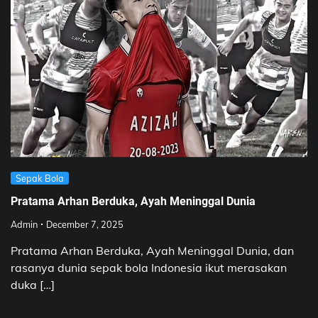
Sepak Bola
Pratama Arhan Berduka, Ayah Meninggal Dunia
Admin
December 7, 2025
Pratama Arhan Berduka, Ayah Meninggal Dunia, dan
rasanya dunia sepak bola Indonesia ikut merasakan
duka […]