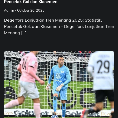
Pencetak Gol dan Klasemen
Admin
October 20, 2025
Degerfors Lanjutkan Tren Menang 2025: Statistik,
Pencetak Gol, dan Klasemen – Degerfors Lanjutkan Tren
Menang […]