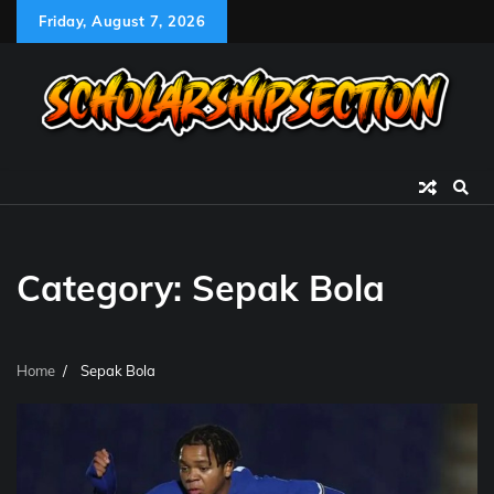
Skip
Friday, August 7, 2026
to
content
Category:
Sepak Bola
Home
Sepak Bola