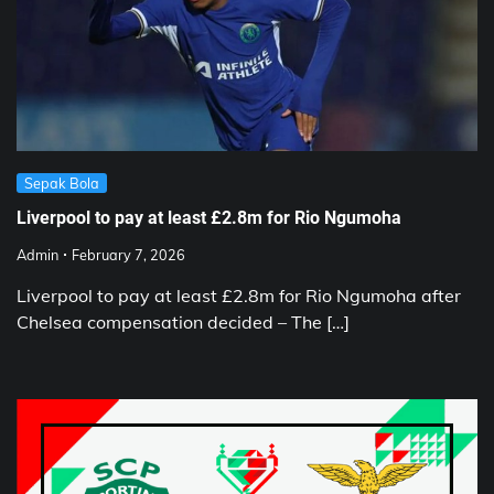
Sepak Bola
Liverpool to pay at least £2.8m for Rio Ngumoha
Admin
February 7, 2026
Liverpool to pay at least £2.8m for Rio Ngumoha after
Chelsea compensation decided – The […]