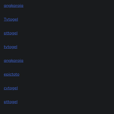
angkaraja
Tvtogel
pttogel
tvtogel
angkaraja
epictoto
cvtogel
pttogel