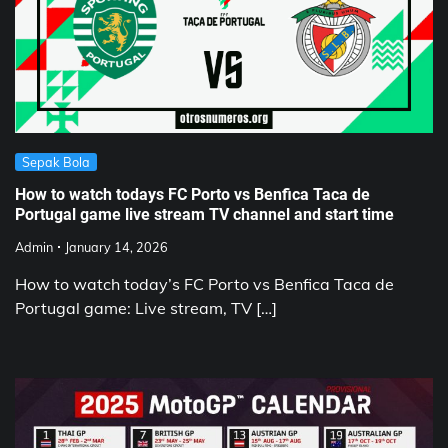
Sepak Bola
How to watch todays FC Porto vs Benfica Taca de
Portugal game live stream TV channel and start time
Admin
January 14, 2026
How to watch today’s FC Porto vs Benfica Taca de
Portugal game: Live stream, TV […]