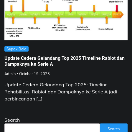
Sepak Bola
Update Cedera Gelandang Top 2025 Timeline Rabiot dan
Dampaknya ke Serie A
Admin
October 19, 2025
Update Cedera Gelandang Top 2025: Timeline
Rehabilitasi Rabiot dan Dampaknya ke Serie A jadi
perbincangan […]
Search
Search