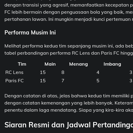
dengan transisi yang agresif, memanfaatkan kecepatan 
FC lebih bermain dengan penguasaan bola yang baik, m
pertahanan lawan. Ini mungkin menjadi kunci pertemuan 
Performa Musim Ini
Melihat performa kedua tim sepanjang musim ini, ada bebe
tabel perbandingan performa RC Lens dan Paris FC hingga
Tim
Main
Menang
Imbang
RC Lens
15
8
4
3
Paris FC
15
7
5
3
Dengan catatan di atas, jelas bahwa kedua tim memiliki p
dengan catatan kemenangan yang lebih banyak. Keterampi
penentu dalam laga mendatang. Siapa yang kira-kira aka
Siaran Resmi dan Jadwal Pertanding