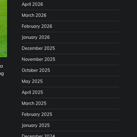
April 2026
March 2026
February 2026
January 2026
December 2025
November 2025
ia
October 2025
ng
May 2025
April 2025
March 2025
February 2025
January 2025
December 2024