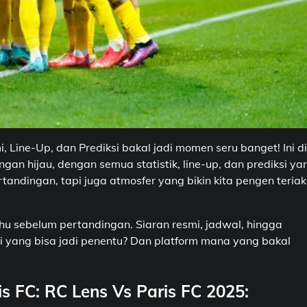
Line-Up, dan Prediksi bakal jadi momen seru banget! Ini d
n hijau, dengan semua statistik, line-up, dan prediksi ya
tandingan, tapi juga atmosfer yang bikin kita pengen teriak
ahu sebelum pertandingan. Siaran resmi, jadwal, hingga
nci yang bisa jadi penentu? Dan platform mana yang bakal
is FC: RC Lens Vs Paris FC 2025: