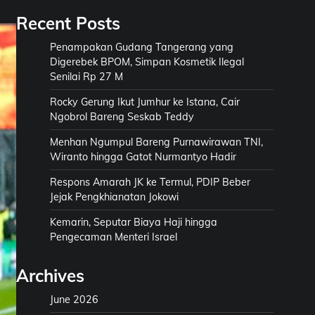
Recent Posts
Penampakan Gudang Tangerang yang
Digerebek BPOM, Simpan Kosmetik Ilegal
Senilai Rp 27 M
Rocky Gerung Ikut Jumhur ke Istana, Cair
Ngobrol Bareng Seskab Teddy
Menhan Ngumpul Bareng Purnawirawan TNI,
Wiranto hingga Gatot Nurmantyo Hadir
Respons Amarah JK ke Termul, PDIP Beber
Jejak Pengkhianatan Jokowi
Kemarin, Seputar Biaya Haji hingga
Pengecaman Menteri Israel
Archives
June 2026