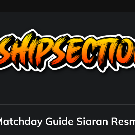
Matchday Guide Siaran Res