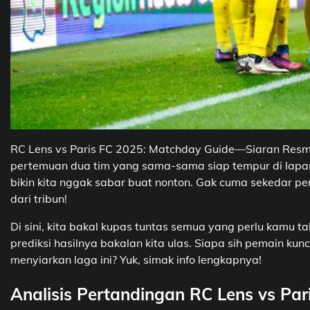
RC Lens vs Paris FC 2025: Matchday Guide—Siaran Resmi, 
pertemuan dua tim yang sama-sama siap tempur di lapanga
bikin kita nggak sabar buat nonton. Gak cuma sekedar per
dari tribun!
Di sini, kita bakal kupas tuntas semua yang perlu kamu t
prediksi hasilnya bakalan kita ulas. Siapa sih pemain ku
menyiarkan laga ini? Yuk, simak info lengkapnya!
Analisis Pertandingan RC Lens vs Par