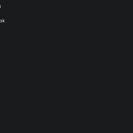
i
tak