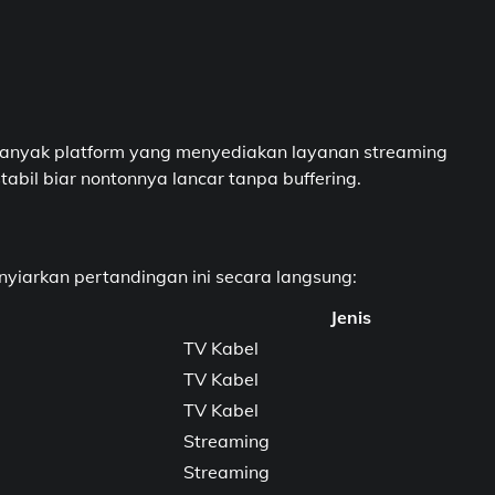
 Banyak platform yang menyediakan layanan streaming
tabil biar nontonnya lancar tanpa buffering.
nyiarkan pertandingan ini secara langsung:
Jenis
TV Kabel
TV Kabel
TV Kabel
Streaming
Streaming