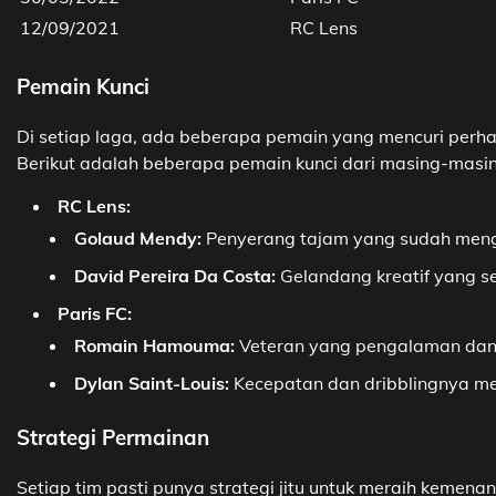
12/09/2021
RC Lens
Pemain Kunci
Di setiap laga, ada beberapa pemain yang mencuri perha
Berikut adalah beberapa pemain kunci dari masing-masi
RC Lens:
Golaud Mendy:
Penyerang tajam yang sudah mengo
David Pereira Da Costa:
Gelandang kreatif yang s
Paris FC:
Romain Hamouma:
Veteran yang pengalaman dan s
Dylan Saint-Louis:
Kecepatan dan dribblingnya me
Strategi Permainan
Setiap tim pasti punya strategi jitu untuk meraih keme