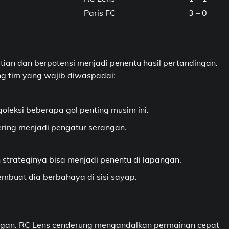
Paris FC
3 – 0
tian dan berpotensi menjadi penentu hasil pertandingan.
ng tim yang wajib diwaspadai:
leksi beberapa gol penting musim ini.
ering menjadi pengatur serangan.
trateginya bisa menjadi penentu di lapangan.
mbuat dia berbahaya di sisi sayap.
nangan. RC Lens cenderung mengandalkan permainan cepat